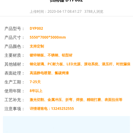
上传时间：2020-04-17 08:41:27
3788人浏览
产品型号：
DYP002
产品尺寸：
5550*7000*5000mm
产品颜色：
支持定制
主要材质：
镀锌钢板、不锈钢、铝型材
其他辅材：
钢化玻璃、PC耐力板、LED光源、滚动系统、液压杆、时控漏保
表面处理：
等
高温静电喷塑、氟碳烤漆
生产工期：
7-25天
使用年限：
8年以上
工艺补充：
激光切割、金属冲压、折弯、焊接、精细打磨、表面拉丝等
注意事项：
详情请致电：13245252555