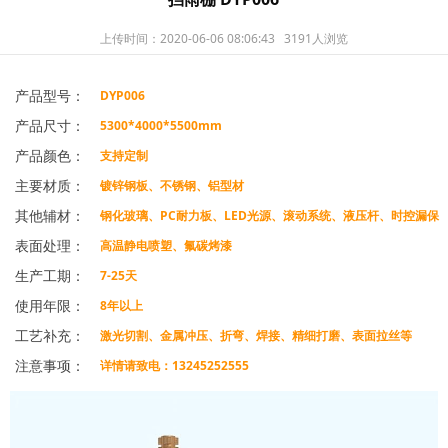
上传时间：2020-06-06 08:06:43
3191人浏览
产品型号：
DYP006
产品尺寸：
5300*4000*5500mm
产品颜色：
支持定制
主要材质：
镀锌钢板、不锈钢、铝型材
其他辅材：
钢化玻璃、PC耐力板、LED光源、滚动系统、液压杆、时控漏保
表面处理：
等
高温静电喷塑、氟碳烤漆
生产工期：
7-25天
使用年限：
8年以上
工艺补充：
激光切割、金属冲压、折弯、焊接、精细打磨、表面拉丝等
注意事项：
详情请致电：13245252555