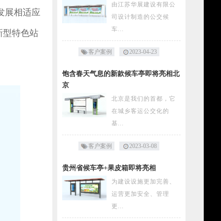
由江苏华展建设有限公
发展相适应
司设计制造的公交候
车...
新型特色站
客户案例
2023-04-23
饱含春天气息的新款候车亭即将亮相北
京
北京是我们的首都，它
在城乡客运公交化的
基...
客户案例
2023-03-08
贵州省候车亭+果皮箱即将亮相
为建设设施更加完善、
运营更加安全、管理
更...