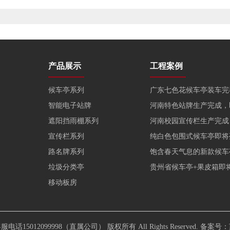
产品展示
工程案例
候车亭系列
广东七色花候车亭装车完
智能电子站牌
河南特色站牌生产完成，
遮阳挡雨棚系列
河南校园宣传栏生产完成
宣传栏系列
纯白色包围式候车亭即将
路名牌系列
饱含春天气息的新款候车
垃圾分类亭
贵州省候车亭+果皮箱即
移动板房
话15012099998（直属公司） 版权所有 All Rights Reserved. 备案号：