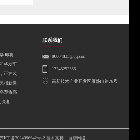
联系我们
毕 即将
86004835@qq.com
即将发车
13245252555
，正在装
高新技术产业开发区雁荡山路76号
亮相新疆
亭即将亮
将亮相
苏ICP备2024096642号-2
技术支持：
百德网络