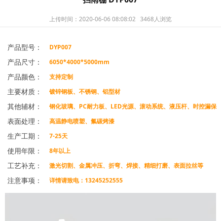
上传时间：2020-06-06 08:08:02
3468人浏览
产品型号：
DYP007
产品尺寸：
6050*4000*5000mm
产品颜色：
支持定制
主要材质：
镀锌钢板、不锈钢、铝型材
其他辅材：
钢化玻璃、PC耐力板、LED光源、滚动系统、液压杆、时控漏保
表面处理：
等
高温静电喷塑、氟碳烤漆
生产工期：
7-25天
使用年限：
8年以上
工艺补充：
激光切割、金属冲压、折弯、焊接、精细打磨、表面拉丝等
注意事项：
详情请致电：13245252555